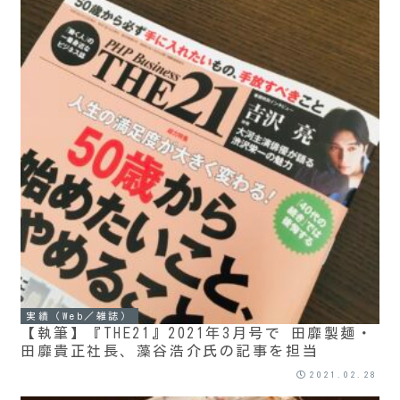
実績（Web／雑誌）
【執筆】『THE21』2021年3月号で 田靡製麺・
田靡貴正社長、藻谷浩介氏の記事を担当
2021.02.28