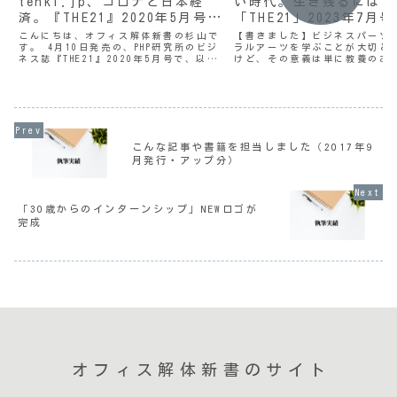
tenki.jp、コロナと日本経
い時代。生き残るには？
済。『THE21』2020年5月号で
「THE21」2023年7月
執筆しました
び直し」記事を書きまし
こんにちは、オフィス解体新書の杉山で
【書きました】ビジネスパーソ
す。 4月10日発売の、PHP研究所のビジ
ラルアーツを学ぶことが大切と
ネス誌『THE21』2020年5月号で、以下
けど、その意義は単に教養のあ
の記事を書かせていただきました。（）
できることじゃないーー。『THE
第2特集「働き方改革のウソ、ホント」
高橋俊介先生の「学び直し」連
「『やりたい仕事を好きなだけ』。主体
今回はリベラルアーツと仕事の
性を持...
ついてレクチャーしていただき
こんな記事や書籍を担当しました（2017年9
月発行・アップ分）
「30歳からのインターンシップ」NEWロゴが
完成
オフィス解体新書のサイト