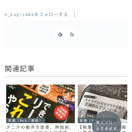
n_sugiyamaをフォローする
関連記事
実績（Web／雑誌）
実績（Web／雑誌）
横スクロー
タニタの働き方改革、時短術、
【執筆】スキルが陳腐化
ルできます