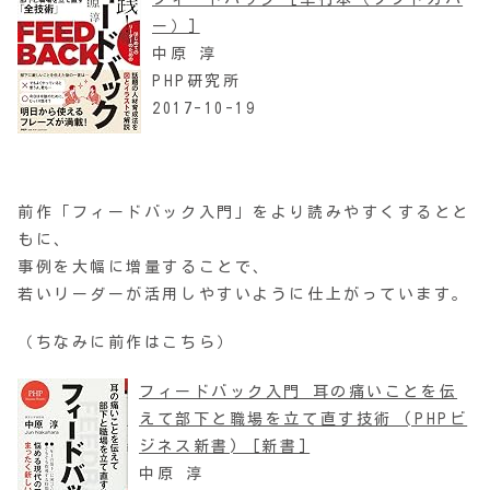
ー）]
中原 淳
PHP研究所
2017-10-19
前作「フィードバック入門」をより読みやすくするとと
もに、
事例を大幅に増量することで、
若いリーダーが活用しやすいように仕上がっています。
（ちなみに前作はこちら）
フィードバック入門 耳の痛いことを伝
えて部下と職場を立て直す技術 (PHPビ
ジネス新書) [新書]
中原 淳